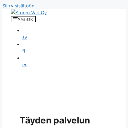
Siirry sisältöön
Valikko
sv
fi
en
Täyden palvelun