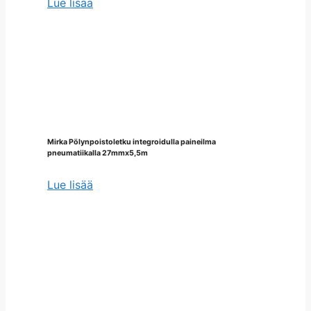
Lue lisää
Mirka Pölynpoistoletku integroidulla paineilma
pneumatiikalla 27mmx5,5m
Lue lisää