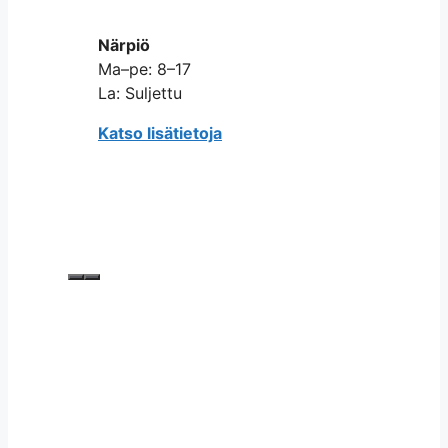
Närpiö
Ma–pe: 8–17
La: Suljettu
Katso lisätietoja