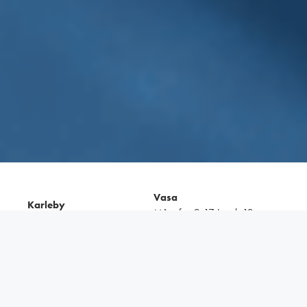
Vasa
Karleby
Mån–fre: 9-17 Lunch 12-
Mån–fre: 8–17
12:30
Lör: 10–14
Lör: stängt
Närpes
Mån–fre: 8–17
Se mer info